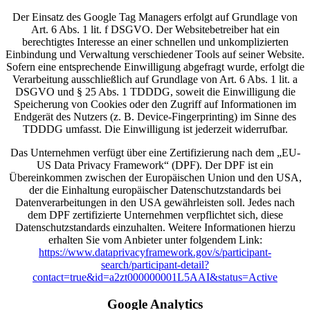
Der Einsatz des Google Tag Managers erfolgt auf Grundlage von
Art. 6 Abs. 1 lit. f DSGVO. Der Websitebetreiber hat ein
berechtigtes Interesse an einer schnellen und unkomplizierten
Einbindung und Verwaltung verschiedener Tools auf seiner Website.
Sofern eine entsprechende Einwilligung abgefragt wurde, erfolgt die
Verarbeitung ausschließlich auf Grundlage von Art. 6 Abs. 1 lit. a
DSGVO und § 25 Abs. 1 TDDDG, soweit die Einwilligung die
Speicherung von Cookies oder den Zugriff auf Informationen im
Endgerät des Nutzers (z. B. Device-Fingerprinting) im Sinne des
TDDDG umfasst. Die Einwilligung ist jederzeit widerrufbar.
Das Unternehmen verfügt über eine Zertifizierung nach dem „EU-
US Data Privacy Framework“ (DPF). Der DPF ist ein
Übereinkommen zwischen der Europäischen Union und den USA,
der die Einhaltung europäischer Datenschutzstandards bei
Datenverarbeitungen in den USA gewährleisten soll. Jedes nach
dem DPF zertifizierte Unternehmen verpflichtet sich, diese
Datenschutzstandards einzuhalten. Weitere Informationen hierzu
erhalten Sie vom Anbieter unter folgendem Link:
https://www.dataprivacyframework.gov/s/participant-
search/participant-detail?
contact=true&id=a2zt000000001L5AAI&status=Active
Google Analytics