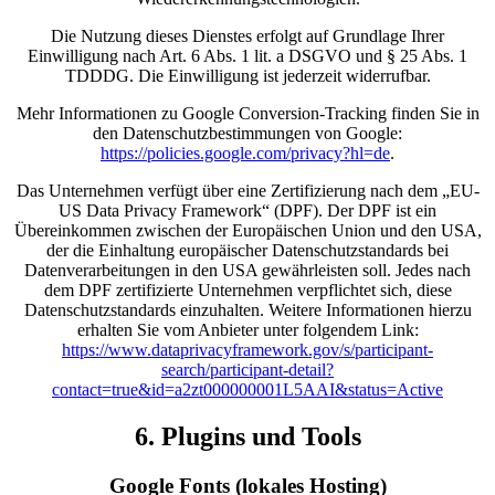
Die Nutzung dieses Dienstes erfolgt auf Grundlage Ihrer
Einwilligung nach Art. 6 Abs. 1 lit. a DSGVO und § 25 Abs. 1
TDDDG. Die Einwilligung ist jederzeit widerrufbar.
Mehr Informationen zu Google Conversion-Tracking finden Sie in
den Datenschutzbestimmungen von Google:
https://policies.google.com/privacy?hl=de
.
Das Unternehmen verfügt über eine Zertifizierung nach dem „EU-
US Data Privacy Framework“ (DPF). Der DPF ist ein
Übereinkommen zwischen der Europäischen Union und den USA,
der die Einhaltung europäischer Datenschutzstandards bei
Datenverarbeitungen in den USA gewährleisten soll. Jedes nach
dem DPF zertifizierte Unternehmen verpflichtet sich, diese
Datenschutzstandards einzuhalten. Weitere Informationen hierzu
erhalten Sie vom Anbieter unter folgendem Link:
https://www.dataprivacyframework.gov/s/participant-
search/participant-detail?
contact=true&id=a2zt000000001L5AAI&status=Active
6. Plugins und Tools
Google Fonts (lokales Hosting)