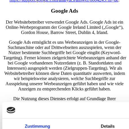
Google Ads
Der Websitebetreiber verwendet Google Ads. Google Ads ist ein
Online-Werbeprogramm der Google Ireland Limited („Google“),
Gordon House, Barrow Street, Dublin 4, Irland.
Google Ads ermöglicht es uns Werbeanzeigen in der Google-
Suchmaschine oder auf Drittwebseiten auszuspielen, wenn der
Nutzer bestimmte Suchbegriffe bei Google eingibt (Keyword-
Targeting). Ferner können zielgerichtete Werbeanzeigen anhand der
bei Google vorhandenen Nutzerdaten (z. B. Standortdaten und
Interessen) ausgespielt werden (Zielgruppen-Targeting). Wir als
Websitebetreiber können diese Daten quantitativ auswerten, indem
wir beispielsweise analysieren, welche Suchbegriffe zur
Ausspielung unserer Werbeanzeigen geführt haben und wie viele
Anzeigen zu entsprechenden Klicks geführt haben.
Die Nutzung dieses Dienstes erfolgt auf Grundlage Ihrer
Einwilligung nach Art. 6 Abs. 1 lit. a DSGVO und § 25 Abs. 1
TDDDG. Die Einwilligung ist jederzeit widerrufbar.
Die Datenübertragung in die USA wird auf die
Standardvertragsklauseln der EU-Kommission gestützt. Details
Zustimmung
Details